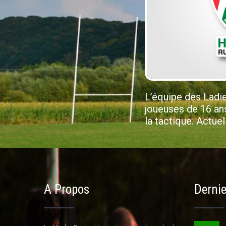
L’équipe des Ladi
joueuses de 16 ans 
la tactique. Actue
A Propos
Dernie