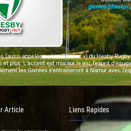
givrees@hesbyr
es (aussi appelées « Les Givrées ») du Hesby Rugby
et plus. L’accent est mis sur le jeu, l’esprit d’équip
llement les Givrées s’entraineront à Namur avec l’
r Article
Liens Rapides