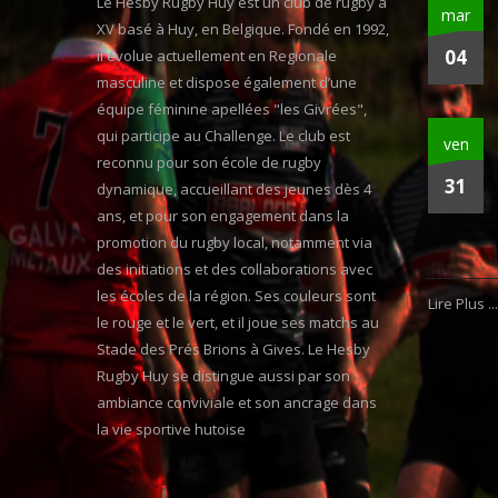
Le Hesby Rugby Huy est un club de rugby à
mar
XV basé à Huy, en Belgique. Fondé en 1992,
04
il évolue actuellement en Regionale
masculine et dispose également d’une
équipe féminine apellées "les Givrées",
qui participe au Challenge. Le club est
ven
reconnu pour son école de rugby
31
dynamique, accueillant des jeunes dès 4
ans, et pour son engagement dans la
promotion du rugby local, notamment via
des initiations et des collaborations avec
les écoles de la région. Ses couleurs sont
Lire Plus ...
le rouge et le vert, et il joue ses matchs au
Stade des Prés Brions à Gives. Le Hesby
Rugby Huy se distingue aussi par son
ambiance conviviale et son ancrage dans
la vie sportive hutoise