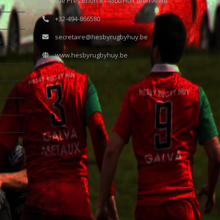
Rue Prés Brion 8 - 4500 HUY (Ben-Ahin).
+32-494-866580
secretaire@hesbyrugbyhuy.be
www.hesbyrugbyhuy.be