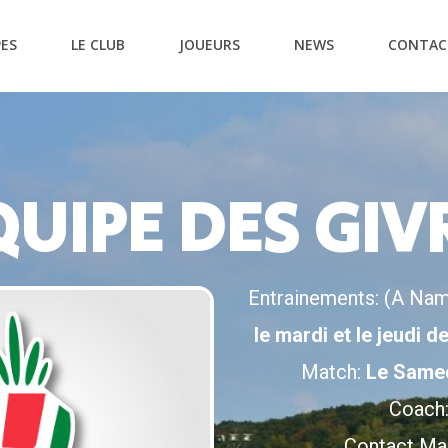
PES
LE CLUB
JOUEURS
NEWS
CONTAC
 Givrées
QUIPE DES GIV
Entrainements:
(A Nam
le mardi et le jeudi 
Match:
Le Samed
Coach
Contact Ma