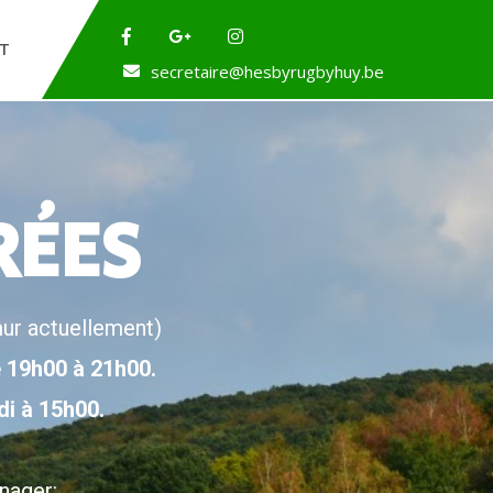
T
secretaire@hesbyrugbyhuy.be
RÉES
ur actuellement)
de 19h00 à 21h00.
i à 15h00.
:
nager: