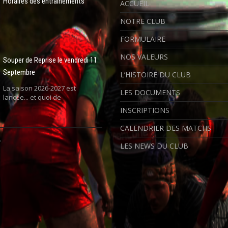
Horaires des entrainements
ACCUEIL
NOTRE CLUB
FORMULAIRE
NOS VALEURS
Souper de Reprise le vendredi 11
Septembre
L’HISTOIRE DU CLUB
La saison 2026-2027 est
LES DOCUMENTS
lancée... et quoi de
INSCRIPTIONS
CALENDRIER DES MATCHS
.
LES NEWS DU CLUB