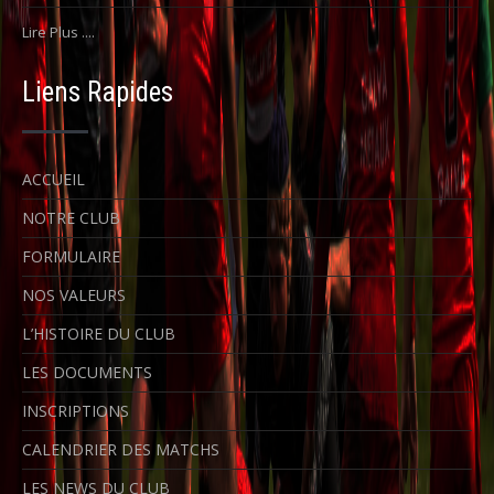
Lire Plus ....
Liens Rapides
ACCUEIL
NOTRE CLUB
FORMULAIRE
NOS VALEURS
L’HISTOIRE DU CLUB
LES DOCUMENTS
INSCRIPTIONS
CALENDRIER DES MATCHS
LES NEWS DU CLUB