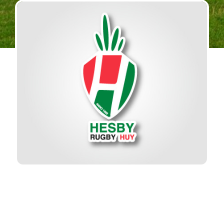
Entrainements:
le mardi de 18h00 à 19h30
et
le jeudi 18h00 à 19h45
Match: Tournoi +/- 1 fois par mois