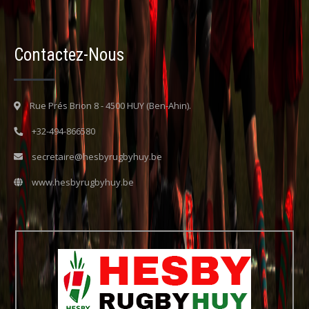
Contactez-Nous
Rue Prés Brion 8 - 4500 HUY (Ben-Ahin).
+32-494-866580
secretaire@hesbyrugbyhuy.be
www.hesbyrugbyhuy.be