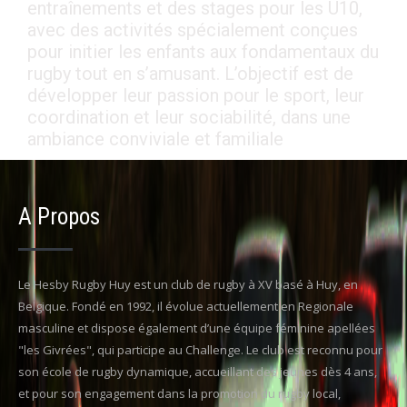
entraînements et des stages pour les U10,
avec des activités spécialement conçues
pour initier les enfants aux fondamentaux du
rugby tout en s’amusant. L’objectif est de
développer leur passion pour le sport, leur
coordination et leur sociabilité, dans une
ambiance conviviale et familiale
A Propos
Le Hesby Rugby Huy est un club de rugby à XV basé à Huy, en
Belgique. Fondé en 1992, il évolue actuellement en Regionale
masculine et dispose également d’une équipe féminine apellées
"les Givrées", qui participe au Challenge. Le club est reconnu pour
son école de rugby dynamique, accueillant des jeunes dès 4 ans,
et pour son engagement dans la promotion du rugby local,