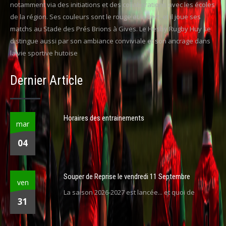
notamment via des initiations et des collaborations avec les écoles
de la région. Ses couleurs sont le rouge et le vert, et il joue ses
matchs au Stade des Prés Brions à Gives. Le Hesby Rugby Huy se
distingue aussi par son ambiance conviviale et son ancrage dans
la vie sportive hutoise
Dernier Article
Horaires des entrainements
mar
04
Souper de Reprise le vendredi 11 Septembre
ven
La saison 2026-2027 est lancée... et quoi de
31