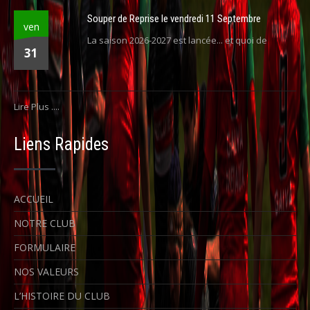
Souper de Reprise le vendredi 11 Septembre
ven
La saison 2026-2027 est lancée... et quoi de
31
Lire Plus ....
Liens Rapides
ACCUEIL
NOTRE CLUB
FORMULAIRE
NOS VALEURS
L’HISTOIRE DU CLUB