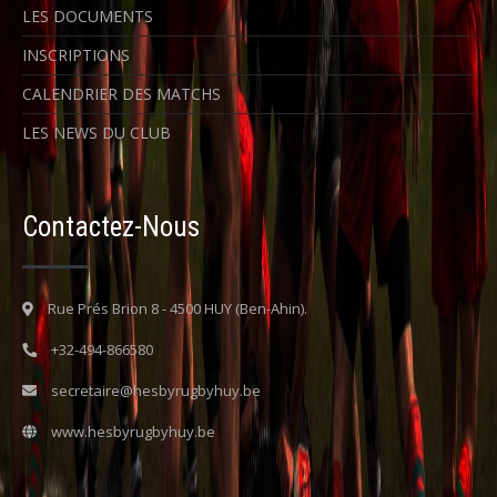
LES DOCUMENTS
INSCRIPTIONS
CALENDRIER DES MATCHS
LES NEWS DU CLUB
Contactez-Nous
Rue Prés Brion 8 - 4500 HUY (Ben-Ahin).
+32-494-866580
secretaire@hesbyrugbyhuy.be
www.hesbyrugbyhuy.be