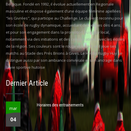
Belgique. Fondé en 1992, il évolue actuellement en Regionale
masculine et dispose également d’une équipe féminine apellées
"les Givrées", qui participe au Challenge. Le club est reconnu pour
son école de rugby dynamique, accueillant des jeunes dès 4 ans,
et pour son engagement dans la promotion du rugby local,
notamment via des initiations et des collaborations avec les écoles
de la région. Ses couleurs sont le rouge et le vert, et il joue ses
matchs au Stade des Prés Brions à Gives. Le Hesby Rugby Huy se
distingue aussi par son ambiance conviviale et son ancrage dans
la vie sportive hutoise
Dernier Article
Horaires des entrainements
mar
04